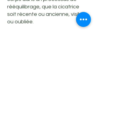
rééquilibrage, que la cicatrice
soit récente ou ancienne, visible
ou oubliée.
Cicatrices que l’on peut aborder
en traitement manuel :
Césarienne
Chirurgie abdominale
(appendicite, hernie,
coelioscopie…)
Fracture opérée / ancienne
fracture
Cicatrices anciennes “sans
douleur” mais rigides ou
insensibles..